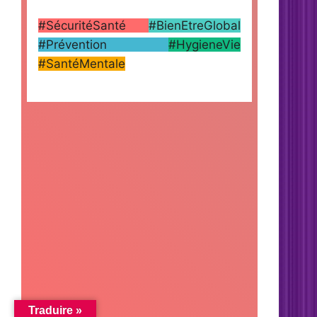
#SécuritéSanté
#BienEtreGlobal
#Prévention
#HygieneVie
#SantéMentale
Traduire »