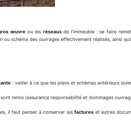
re et les réseaux 🛠️
gros œuvre
ou les
réseaux
de l’immeuble : se faire reme
lan ou schéma des ouvrages effectivement réalisés, ainsi qu’
tions existantes ⚙️
stante
: veiller à ce que les plans et schémas antérieurs soien
sont remis (assurance responsabilité et dommages ouvrag
es, il faut penser à conserver les
factures
et autres docum