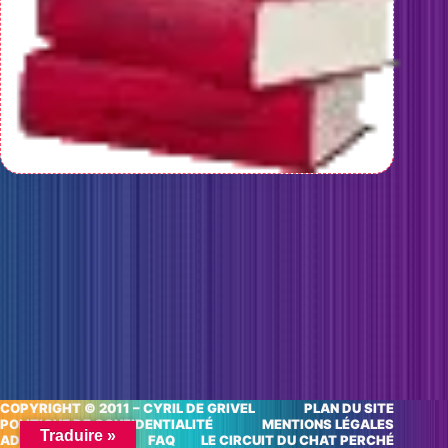
COPYRIGHT © 2011 – CYRIL DE GRIVEL
PLAN DU SITE
POLITIQUE DE CONFIDENTIALITÉ
MENTIONS LÉGALES
Traduire »
ADRESSES UTILES
FAQ
LE CIRCUIT DU CHAT PERCHÉ