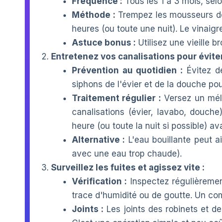
Fréquence :
Tous les 1 à 3 mois, selo
Méthode :
Trempez les mousseurs de
heures (ou toute une nuit). Le vinaig
Astuce bonus :
Utilisez une vieille b
Entretenez vos canalisations pour évite
Prévention au quotidien :
Évitez de
siphons de l'évier et de la douche pou
Traitement régulier :
Versez un méla
canalisations (évier, lavabo, douch
heure (ou toute la nuit si possible) a
Alternative :
L'eau bouillante peut a
avec une eau trop chaude).
Surveillez les fuites et agissez vite :
Vérification :
Inspectez régulièrement
trace d'humidité ou de goutte. Un com
Joints :
Les joints des robinets et d