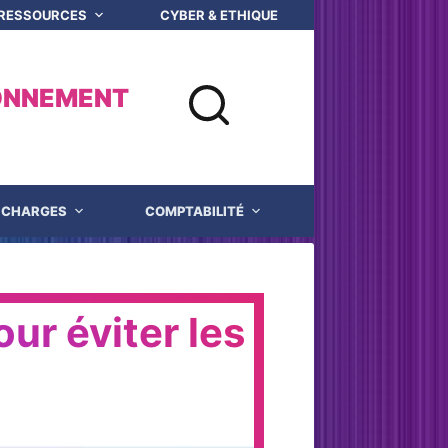
 RESSOURCES
CYBER & ETHIQUE NUMERIQUE
Q
ONNEMENT
CHARGES
COMPTABILITÉ
JUSTICE
our éviter les