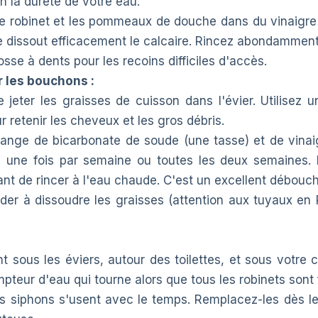
n la dureté de votre eau.
 robinet et les pommeaux de douche dans du vinaigre
re dissout efficacement le calcaire. Rincez abondamment
rosse à dents pour les recoins difficiles d'accès.
r les bouchons :
 jeter les graisses de cuisson dans l'évier. Utilisez u
r retenir les cheveux et les gros débris.
nge de bicarbonate de soude (une tasse) et de vinai
e) une fois par semaine ou toutes les deux semaines.
vant de rincer à l'eau chaude. C'est un excellent débouc
ider à dissoudre les graisses (attention aux tuyaux en
 sous les éviers, autour des toilettes, et sous votre 
pteur d'eau qui tourne alors que tous les robinets sont 
es siphons s'usent avec le temps. Remplacez-les dès le