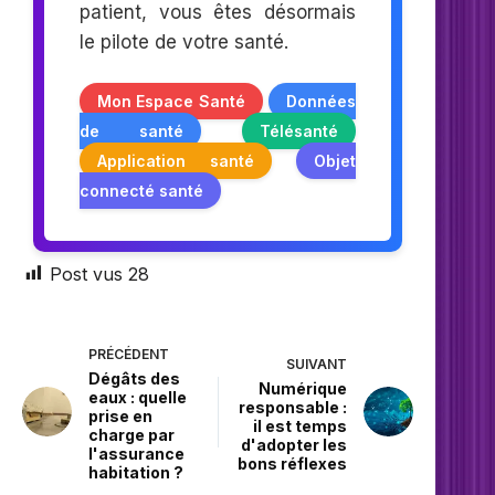
patient, vous êtes désormais
le pilote de votre santé.
Mon Espace Santé
Données
de santé
Télésanté
Application santé
Objet
connecté santé
Post vus
28
PRÉCÉDENT
SUIVANT
Dégâts des
Numérique
eaux : quelle
responsable :
prise en
il est temps
charge par
d'adopter les
l'assurance
bons réflexes
habitation ?