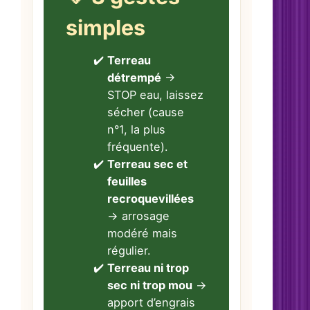
simples
Terreau
détrempé
→
STOP eau, laissez
sécher (cause
n°1, la plus
fréquente).
Terreau sec et
feuilles
recroquevillées
→ arrosage
modéré mais
régulier.
Terreau ni trop
sec ni trop mou
→
apport d’engrais