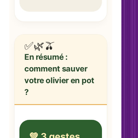
✅🌿🫒
En résumé :
comment sauver
votre olivier en pot
?
💚 3 gestes