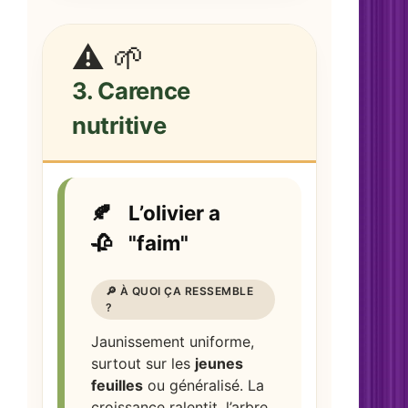
⚠️ 🌱
3. Carence
nutritive
🍂
L’olivier a
🥀
"faim"
🔎 À QUOI ÇA RESSEMBLE
?
Jaunissement uniforme,
surtout sur les
jeunes
feuilles
ou généralisé. La
croissance ralentit, l’arbre