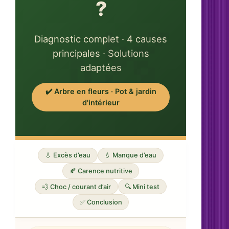
?
Diagnostic complet · 4 causes
principales · Solutions
adaptées
✔️ Arbre en fleurs · Pot & jardin
d'intérieur
💧 Excès d’eau
💧 Manque d’eau
🍂 Carence nutritive
💨 Choc / courant d’air
🔍 Mini test
✅ Conclusion