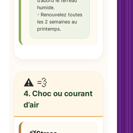
d’abord le terreau
humide.
- Renouvelez toutes
les 2 semaines au
printemps.
⚠️ 💨
4. Choc ou courant
d’air