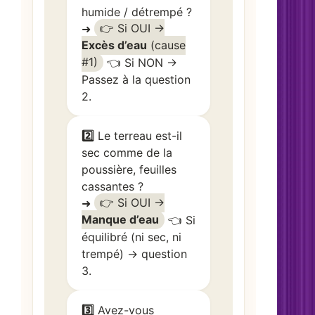
humide / détrempé ?
➜
👉 Si OUI →
Excès d’eau
(cause
#1)
👈 Si NON →
Passez à la question
2.
2️⃣
Le terreau est-il
sec comme de la
poussière, feuilles
cassantes ?
➜
👉 Si OUI →
Manque d’eau
👈 Si
équilibré (ni sec, ni
trempé) → question
3.
3️⃣
Avez-vous