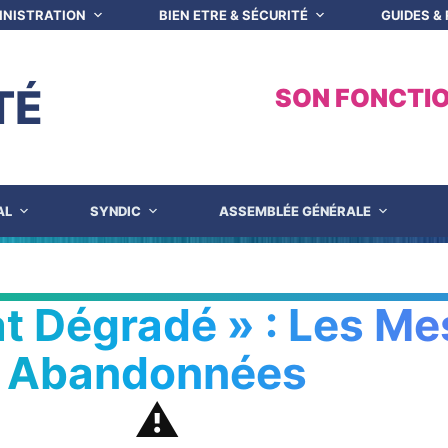
INISTRATION
BIEN ETRE & SÉCURITÉ
GUIDES &
TÉ
SON FONCTI
AL
SYNDIC
ASSEMBLÉE GÉNÉRALE
at Dégradé » : Les M
Abandonnées
⚠️