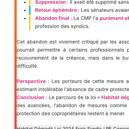
Suppression :
Il avait été supprimé sans
Retour éphémère :
Les sénateurs avaient
Abandon final :
La CMP l'a
purement e
profession des syndics.
Cet abandon est vivement critiqué par les ass
pourrait permettre à certains professionnels
recouvrement de la créance, mais dans le but
difficulté.
Perspective :
Les porteurs de cette mesure an
estimant intolérable l'absence de cadre protect
Conclusion :
Le parcours de la loi «
Habitat dé
des avancées, l'abandon de mesures comme
protection des copropriétaires restent à mener.
Habitat Dégradé
Loi 2024
Frais Syndic
LRE Coprop