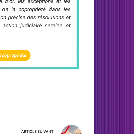
e d'or, les exceptions et les
s de la copropriété dans les
on précise des résolutions et
ction judiciaire sereine et
t copropriété
ARTICLE
SUIVANT