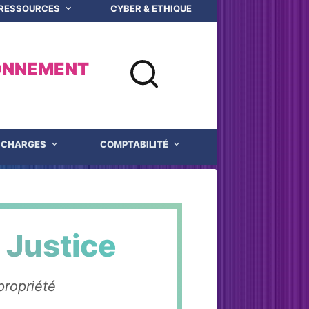
 RESSOURCES
CYBER & ETHIQUE NUMERIQUE
Q
ONNEMENT
CHARGES
COMPTABILITÉ
JUSTICE
n Justice
propriété