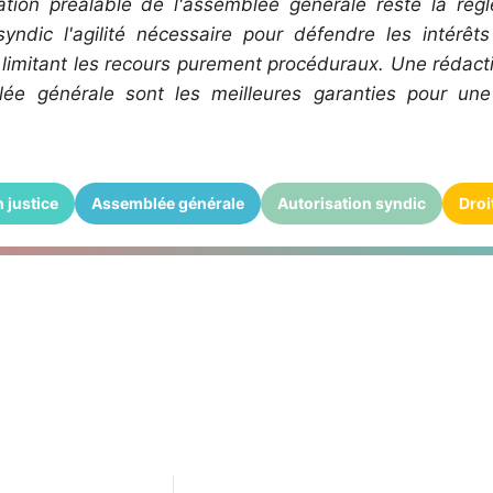
isation préalable de l'assemblée générale reste la règl
yndic l'agilité nécessaire pour défendre les intérêt
 limitant les recours purement procéduraux. Une rédacti
ée générale sont les meilleures garanties pour une a
 justice
Assemblée générale
Autorisation syndic
Droi