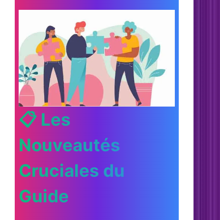
📋 Les
Nouveautés
Cruciales du
Guide