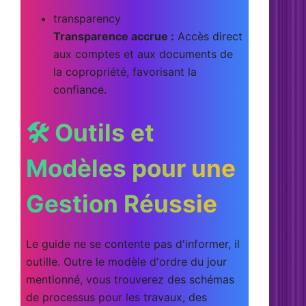
transparency
Transparence accrue :
Accès direct
aux comptes et aux documents de
la copropriété, favorisant la
confiance.
🛠️ Outils et
Modèles pour une
Gestion Réussie
Le guide ne se contente pas d'informer, il
outille. Outre le modèle d'ordre du jour
mentionné, vous trouverez des schémas
de processus pour les travaux, des