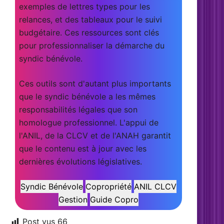
exemples de lettres types pour les
relances, et des tableaux pour le suivi
budgétaire. Ces ressources sont clés
pour professionnaliser la démarche du
syndic bénévole.
Ces outils sont d'autant plus importants
que le syndic bénévole a les mêmes
responsabilités légales que son
homologue professionnel. L'appui de
l'ANIL, de la CLCV et de l'ANAH garantit
que le contenu est à jour avec les
dernières évolutions législatives.
Syndic Bénévole
Copropriété
ANIL CLCV
Gestion
Guide Copro
Post vus
66