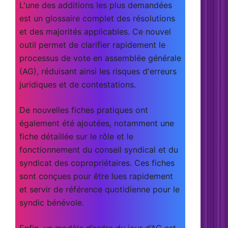
L'une des additions les plus demandées
est un
glossaire complet des résolutions
et des majorités applicables
. Ce nouvel
outil permet de clarifier rapidement le
processus de vote en assemblée générale
(AG), réduisant ainsi les risques d'erreurs
juridiques et de contestations.
De nouvelles fiches pratiques
ont
également été ajoutées, notamment une
fiche détaillée sur le rôle et le
fonctionnement du conseil syndical et du
syndicat des copropriétaires. Ces fiches
sont conçues pour être lues rapidement
et servir de référence quotidienne pour le
syndic bénévole.