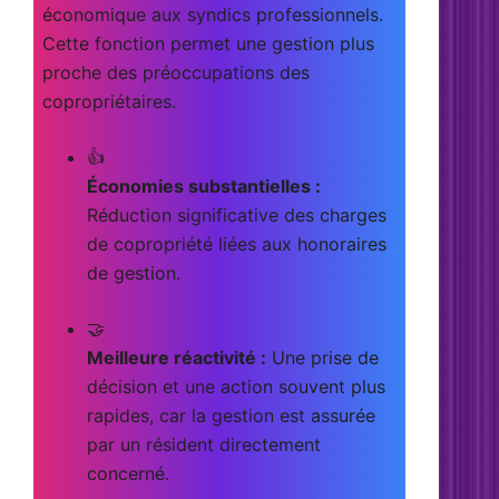
économique aux syndics professionnels.
Cette fonction permet une gestion plus
proche des préoccupations des
copropriétaires.
👍
Économies substantielles :
Réduction significative des charges
de copropriété liées aux honoraires
de gestion.
🤝
Meilleure réactivité :
Une prise de
décision et une action souvent plus
rapides, car la gestion est assurée
par un résident directement
concerné.