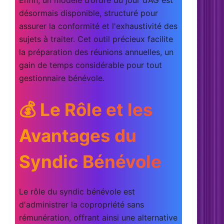
Enfin, un
modèle d’ordre du jour
d’AG est
désormais disponible, structuré pour
assurer la conformité et l'exhaustivité des
sujets à traiter. Cet outil précieux facilite
la préparation des réunions annuelles, un
gain de temps considérable pour tout
gestionnaire bénévole.
💰 Le Rôle et les
Avantages du
Syndic Bénévole
Le rôle du syndic bénévole est
d'administrer la copropriété sans
rémunération, offrant ainsi une alternative