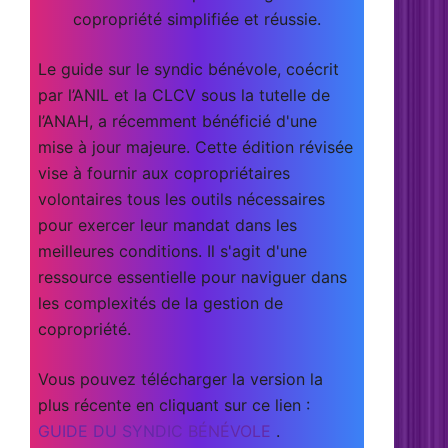
copropriété simplifiée et réussie.
Le guide sur le syndic bénévole, coécrit
par l’ANIL et la CLCV sous la tutelle de
l’ANAH, a récemment bénéficié d'une
mise à jour majeure. Cette édition révisée
vise à fournir aux copropriétaires
volontaires tous les outils nécessaires
pour exercer leur mandat dans les
meilleures conditions. Il s'agit d'une
ressource essentielle pour naviguer dans
les complexités de la gestion de
copropriété.
Vous pouvez télécharger la version la
plus récente en cliquant sur ce lien :
GUIDE DU SYNDIC BÉNÉVOLE
.