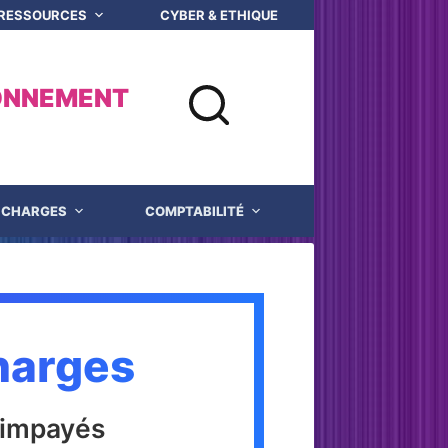
 RESSOURCES
CYBER & ETHIQUE NUMERIQUE
Q
ONNEMENT
CHARGES
COMPTABILITÉ
JUSTICE
harges
x impayés