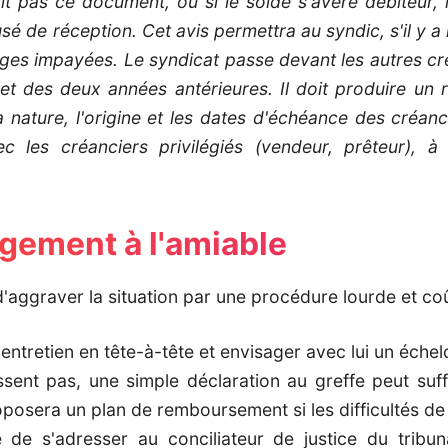
oit pas ce document, ou si le solde s'avère débiteur, i
de réception. Cet avis permettra au syndic, s'il y a l
rges impayées. Le syndicat passe devant les autres cr
et des deux années antérieures. Il doit produire un 
la nature, l'origine et les dates d'échéance des créan
 les créanciers privilégiés (vendeur, prêteur), à 
gement à l'amiable
 d'aggraver la situation par une procédure lourde et co
 entretien en tête-à-tête et envisager avec lui un éch
sent pas, une simple déclaration au greffe peut suff
oposera un plan de remboursement si les difficultés de
é de s'adresser au conciliateur de justice du tribu