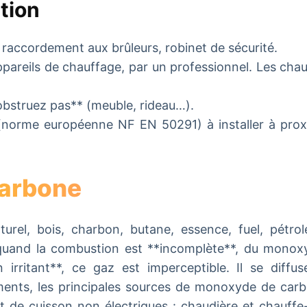
ntion
 raccordement aux brûleurs, robinet de sécurité.
ppareils de chauffage, par un professionnel. Les cha
 obstruez pas** (meuble, rideau…).
 (norme européenne NF EN 50291) à installer à proxi
carbone
el, bois, charbon, butane, essence, fuel, pétrole
quand la combustion est **incomplète**, du monox
 irritant**, ce gaz est imperceptible. Il se diffu
ments, les principales sources de monoxyde de car
 de cuisson non électriques : chaudière et chauffe