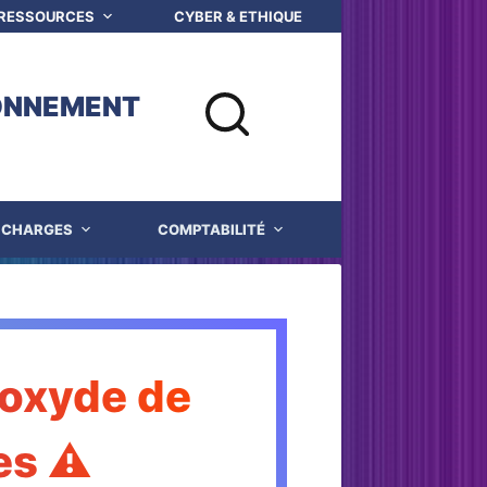
 RESSOURCES
CYBER & ETHIQUE NUMERIQUE
Q
ONNEMENT
CHARGES
COMPTABILITÉ
JUSTICE
noxyde de
es ⚠️