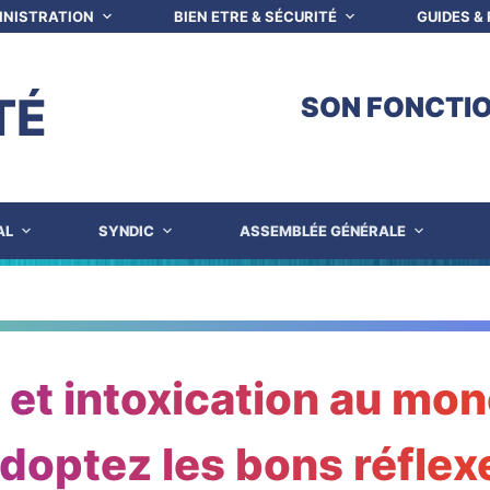
INISTRATION
BIEN ETRE & SÉCURITÉ
GUIDES &
TÉ
SON FONCTI
AL
SYNDIC
ASSEMBLÉE GÉNÉRALE
z et intoxication au mo
doptez les bons réflex