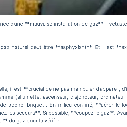
nce d’une **mauvaise installation de gaz** – vétuste
az naturel peut être **asphyxiant**. Et il est **exp
e, il est **crucial de ne pas manipuler d’appareil, d’
amme (allumette, ascenseur, disjoncteur, ordinateur p
de poche, briquet). En milieu confiné, **aérer le lo
nez les secours**. Si possible, **coupez le gaz**. A
l** du gaz pour la vérifier.