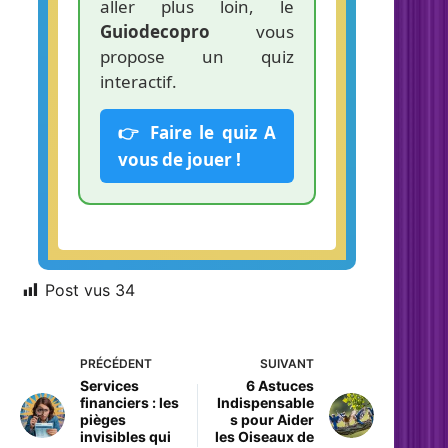
aller plus loin, le
Guiodecopro
vous
propose un quiz
interactif.
👉 Faire le quiz A
vous de jouer !
Post vus
34
PRÉCÉDENT
SUIVANT
Services
6 Astuces
financiers : les
Indispensable
pièges
s pour Aider
invisibles qui
les Oiseaux de