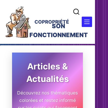
COPROPRIÉTÉ
SON
FONCTIONNEMENT
Articles &
Actualités
Découvrez nos thématiques
colorées et restez informé
sur les sujets qui façonnent